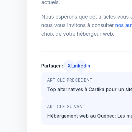
actuels.
Nous espérons que cet articles vous a 
nous vous invitons à consulter
nos aut
choix de votre hébergeur web.
Partager :
X
LinkedIn
Navigation
ARTICLE PRECEDENT
de
Top alternatives à Cartika pour un s
l’article
ARTICLE SUIVANT
Hébergement web au Québec: Les meil