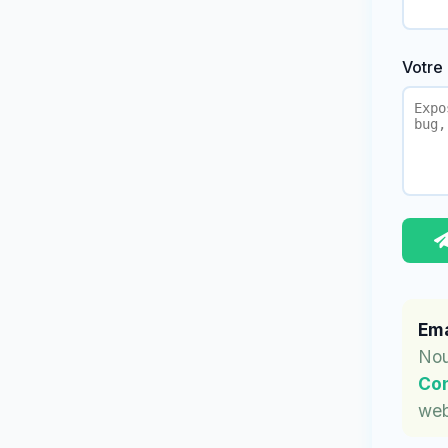
Votre
Ema
Nou
Con
web