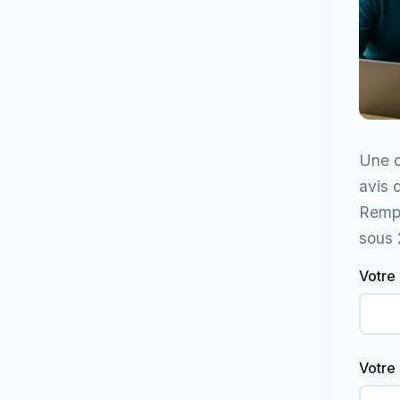
Une q
avis 
Rempl
sous 
Votre
Votre 