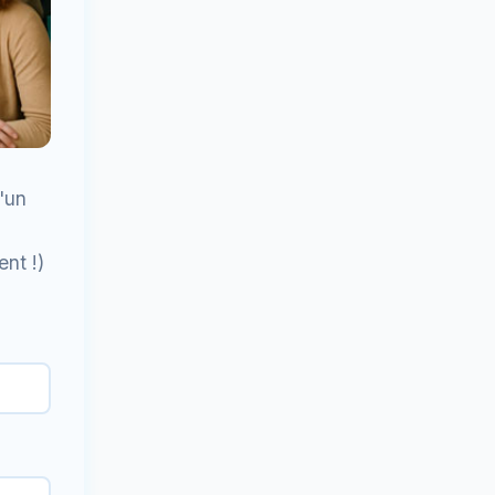
'un
nt !)