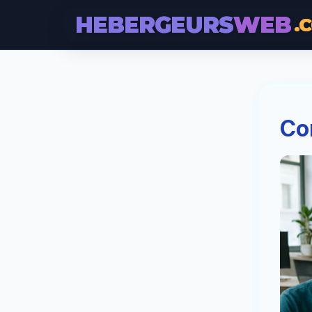
HEBERGEURS
WEB
.
Con