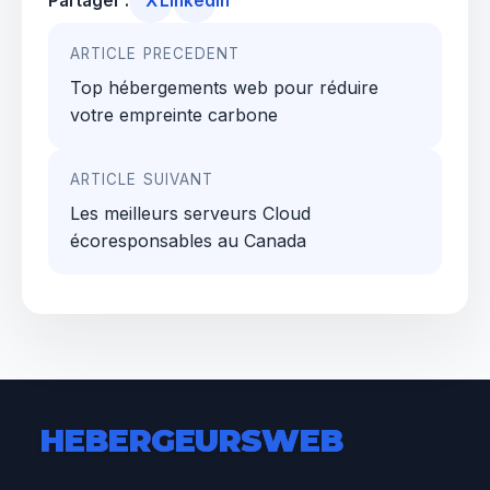
Partager :
X
LinkedIn
Navigation
ARTICLE PRECEDENT
de
Top hébergements web pour réduire
l’article
votre empreinte carbone
ARTICLE SUIVANT
Les meilleurs serveurs Cloud
écoresponsables au Canada
HEBERGEURS
WEB