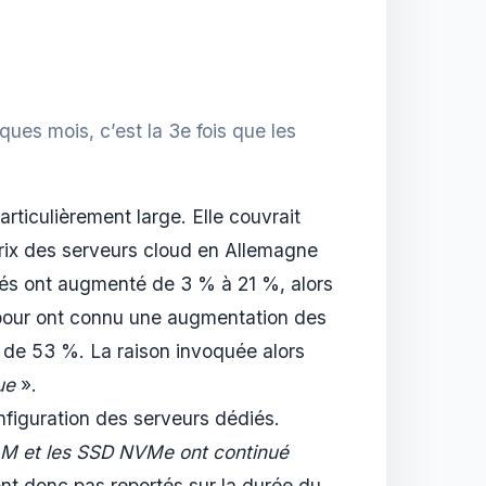
es mois, c’est la 3e fois que les
articulièrement large. Elle couvrait
 prix des serveurs cloud en Allemagne
iés ont augmenté de 3 % à 21 %, alors
apour ont connu une augmentation des
é de 53 %. La raison invoquée alors
ue
».
nfiguration des serveurs dédiés.
RAM et les SSD NVMe ont continué
nt donc pas reportés sur la durée du